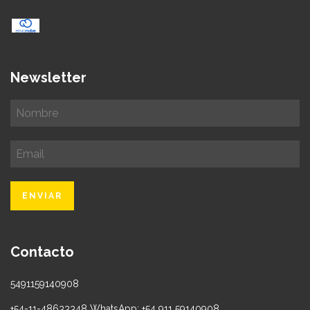
Newsletter
Contacto
5491159140908
+54-11-48633348 WhatsApp: +54 911 59140908