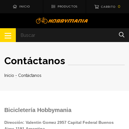
0
INICIO
PRODUCTOS
CARRITO
Contáctanos
Inicio
-
Contáctanos
Bicicletería Hobbymania
Dirección: Valentin Gomez 2957
Capital Federal
Buenos
Aires
1191
Argentina